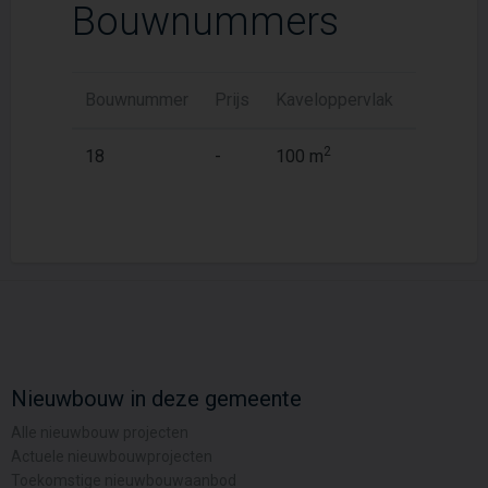
Bouwnummers
Bouwnummer
Prijs
Kaveloppervlak
Woonopp
2
2
18
-
100 m
107 m
Nieuwbouw in deze gemeente
Alle nieuwbouw projecten
Actuele nieuwbouwprojecten
Toekomstige nieuwbouwaanbod