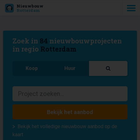
Nieuwbouw
Rotterdam
Zoek in
84
nieuwbouwprojecten
in regio
Rotterdam
Koop
Huur
Bekijk het aanbod
Bekijk het volledige nieuwbouw aanbod op de
kaart