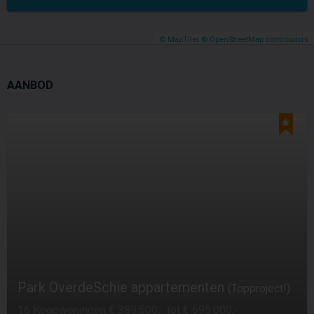
© MapTiler
© OpenStreetMap contributors
AANBOD
Park OverdeSchie appartementen
(Topproject!)
16 Koopwoningen € 389.500,- tot € 695.000,-