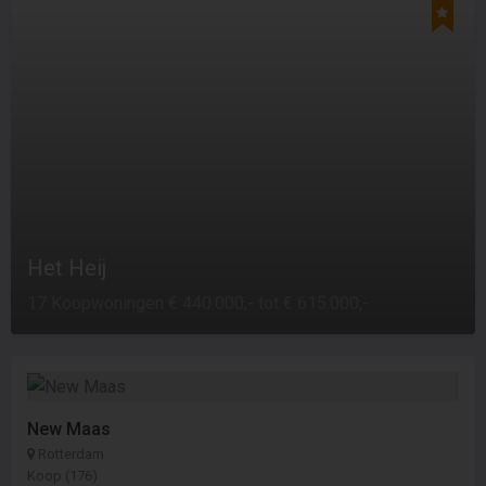
Het Heij
17 Koopwoningen € 440.000,- tot € 615.000,-
New Maas
Rotterdam
Koop (176)