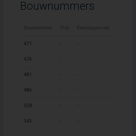
Bouwnummers
Bouwnummer
Prijs
Kaveloppervlak
Woonopp
2
471
-
-
192 m
2
476
-
-
192 m
2
481
-
-
192 m
2
486
-
-
192 m
2
528
-
-
195 m
2
543
-
-
195 m