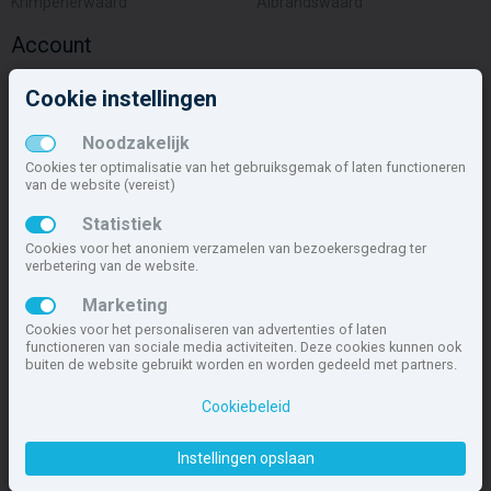
Krimpenerwaard
Albrandswaard
Account
Inloggen
Cookie instellingen
Inschrijven
Wachtwoord vergeten
Noodzakelijk
Overige
Cookies ter optimalisatie van het gebruiksgemak of laten functioneren
van de website (vereist)
Nieuwbouwnieuws
Statistiek
Contact
Cookies voor het anoniem verzamelen van bezoekersgedrag ter
Zakelijk
verbetering van de website.
Deze site maakt deel uit van
www.nieuwbouw-nederland.nl
, met
Marketing
meer dan 85.466 nieuwbouwwoningen in 1.621 projecten de meest
Cookies voor het personaliseren van advertenties of laten
complete nieuwbouwsite van Nederland.
functioneren van sociale media activiteiten. Deze cookies kunnen ook
buiten de website gebruikt worden en worden gedeeld met partners.
Copyright © 2007- 2026 Xitres NieuwbouwOffice B.V.
Disclaimer
|
Cookiebeleid
Privacyverklaring & Cookiebeleid
|
Cookies instellen
Instellingen opslaan