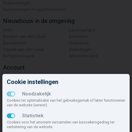
Koopwoningen
Huurwoningen en appartementen
Nieuwbouw in de omgeving
Delft
Lansingerland
Krimpen aan den IJssel
Schiedam
Barendrecht
Ridderkerk
Capelle aan den IJssel
Vlaardingen
Krimpenerwaard
Albrandswaard
Account
Inloggen
Cookie instellingen
Inschrijven
Wachtwoord vergeten
Noodzakelijk
Overige
Cookies ter optimalisatie van het gebruiksgemak of laten functioneren
van de website (vereist)
Nieuwbouwnieuws
Statistiek
Contact
Cookies voor het anoniem verzamelen van bezoekersgedrag ter
Zakelijk
verbetering van de website.