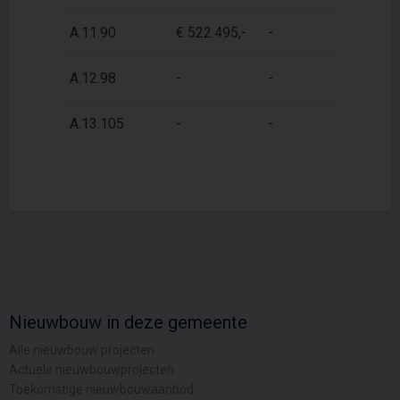
A.11.90
€ 522.495,-
-
87
A.12.98
-
-
87
A.13.105
-
-
87
Nieuwbouw in deze gemeente
Alle nieuwbouw projecten
Actuele nieuwbouwprojecten
Toekomstige nieuwbouwaanbod