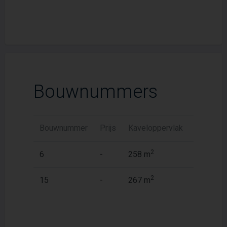
Bouwnummers
Bouwnummer
Prijs
Kaveloppervlak
Woonopp
2
2
6
-
258 m
152,7 m
2
2
15
-
267 m
160,3 m