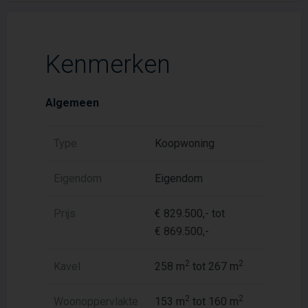
Kenmerken
Algemeen
Type
Koopwoning
Eigendom
Eigendom
Prijs
€ 829.500,- tot
€ 869.500,-
2
2
Kavel
258 m
tot 267 m
2
2
Woonoppervlakte
153 m
tot 160 m