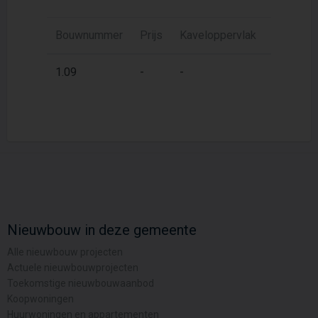
Bouwnummer
Prijs
Kaveloppervlak
Woonopp
2
1.09
-
-
75 m
Nieuwbouw in deze gemeente
Alle nieuwbouw projecten
Actuele nieuwbouwprojecten
Toekomstige nieuwbouwaanbod
Koopwoningen
Huurwoningen en appartementen