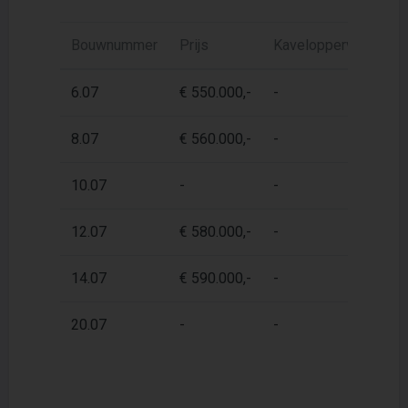
Bouwnummer
Prijs
Kaveloppervlak
W
6.07
€ 550.000,-
-
7
8.07
€ 560.000,-
-
7
10.07
-
-
7
12.07
€ 580.000,-
-
7
14.07
€ 590.000,-
-
7
20.07
-
-
7