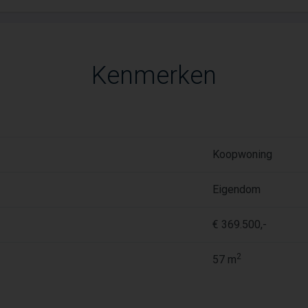
Kenmerken
Koopwoning
Eigendom
€ 369.500,-
2
57 m