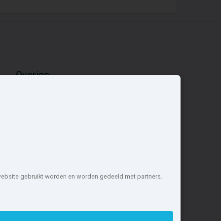
Overige
Nieuwbouwnieuws
Contact
Zakelijk
 website gebruikt worden en worden gedeeld met partners.
1 projecten de meest complete
nstellen