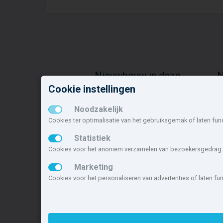
Nieuwbouw in deze
N
gemeente
o
Cookie instellingen
Alle nieuwbouw projecten
D
Noodzakelijk
Actuele nieuwbouwprojecten
K
Cookies ter optimalisatie van het gebruiksgemak of laten fun
Toekomstige nieuwbouwaanbod
d
Koopwoningen
B
Statistiek
Huurwoningen en appartementen
C
Cookies voor het anoniem verzamelen van bezoekersgedrag t
I
Marketing
K
Cookies voor het personaliseren van advertenties of laten f
Deze site maakt deel uit van
www.nieuwb
nieuwbouwsite van Nederland.
Copyright © 2007- 2026 Xitres Nieuwbou