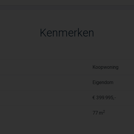
Kenmerken
Koopwoning
Eigendom
€ 399.995,-
2
77 m