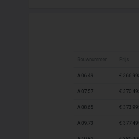
Bouwnummer
Prijs
A.06.49
€ 366.99
A.07.57
€ 370.49
A.08.65
€ 373.99
A.09.73
€ 377.49
A.10.81
€ 380.99