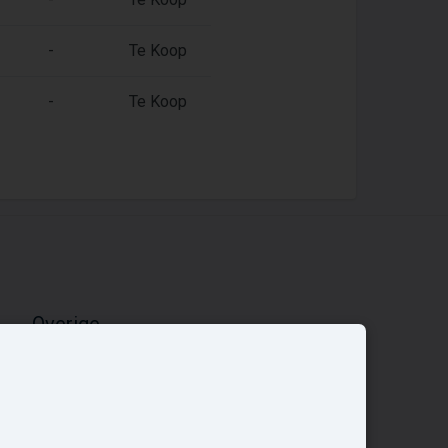
-
Te Koop
-
Te Koop
Overige
Nieuwbouwnieuws
Contact
Zakelijk