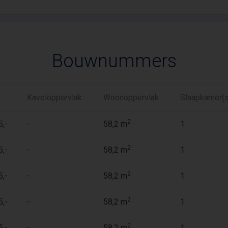
Bouwnummers
Kaveloppervlak
Woonoppervlak
Slaapkamer(s
2
5,-
-
58,2 m
1
2
5,-
-
58,2 m
1
2
5,-
-
58,2 m
1
2
5,-
-
58,2 m
1
2
5,-
-
58,2 m
1