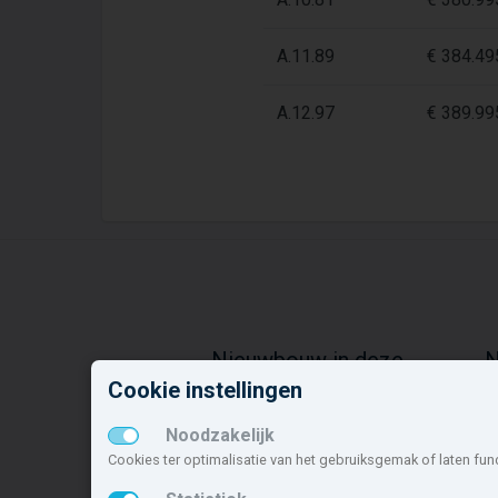
A.11.89
€ 384.49
A.12.97
€ 389.99
Nieuwbouw in deze
N
gemeente
o
Cookie instellingen
Alle nieuwbouw projecten
D
Noodzakelijk
Actuele nieuwbouwprojecten
K
Cookies ter optimalisatie van het gebruiksgemak of laten fun
Toekomstige nieuwbouwaanbod
d
Koopwoningen
B