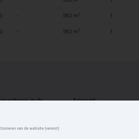
2
5,-
-
58,2 m
1
2
5,-
-
58,2 m
1
ieuwbouw in de
Account
mgeving
Inloggen
Inschrijven
elft
Lansingerland
Wachtwoord vergeten
rimpen aan
Schiedam
ctioneren van de website (vereist)
en IJssel
Ridderkerk
arendrecht
Vlaardingen