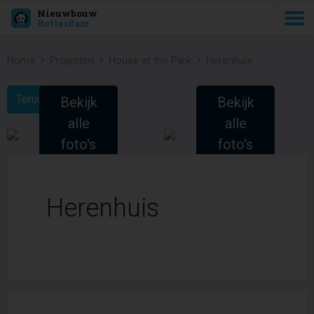
Nieuwbouw
Rotterdam
Home
Projecten
House at the Park
Herenhuis
Terug naar Project
Bekijk
Bekijk
alle
alle
foto's
foto's
(2)
(2)
Herenhuis