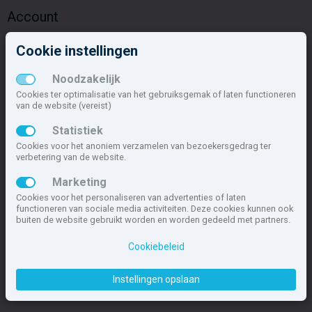
Account
Inloggen
Cookie instellingen
Inschrijven
Wachtwoord vergeten
Noodzakelijk
Overige
Cookies ter optimalisatie van het gebruiksgemak of laten functioneren
van de website (vereist)
Nieuwbouwnieuws
Statistiek
Contact
Cookies voor het anoniem verzamelen van bezoekersgedrag ter
Zakelijk
verbetering van de website.
Deze site maakt deel uit van
www.nieuwbouw-nederland.nl
, met
Marketing
meer dan 85.466 nieuwbouwwoningen in 1.621 projecten de meest
Cookies voor het personaliseren van advertenties of laten
complete nieuwbouwsite van Nederland.
functioneren van sociale media activiteiten. Deze cookies kunnen ook
buiten de website gebruikt worden en worden gedeeld met partners.
Copyright © 2007- 2026 Xitres NieuwbouwOffice B.V.
Disclaimer
|
Cookiebeleid
Privacyverklaring & Cookiebeleid
|
Cookies instellen
Instellingen opslaan